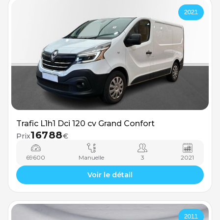
2021
Trafic L1h1 Dci 120 cv Grand Confort
16788
Prix
€
69600
Manuelle
3
2021
Voir le détail
2011