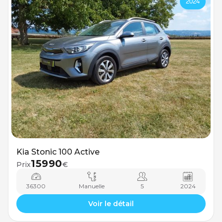
2024
Kia Stonic 100 Active
15990
Prix
€
36300
Manuelle
5
2024
Voir le détail