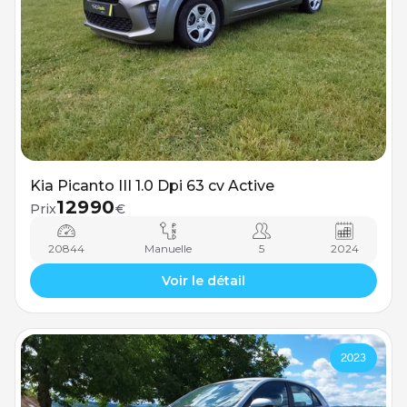
Kia Picanto III 1.0 Dpi 63 cv Active
12990
Prix
€
20844
Manuelle
5
2024
Voir le détail
2023