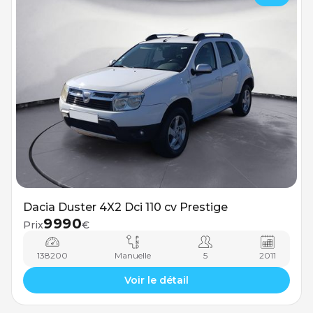
Dacia Duster 4X2 Dci 110 cv Prestige
9990
Prix
€
138200
Manuelle
5
2011
Voir le détail