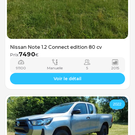
Nissan Note 1.2 Connect edition 80 cv
7490
Prix
€
91100
Manuelle
5
2015
Voir le détail
2022