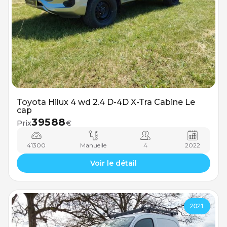
Toyota Hilux 4 wd 2.4 D-4D X-Tra Cabine Le
cap
39588
Prix
€
41300
Manuelle
4
2022
Voir le détail
2021