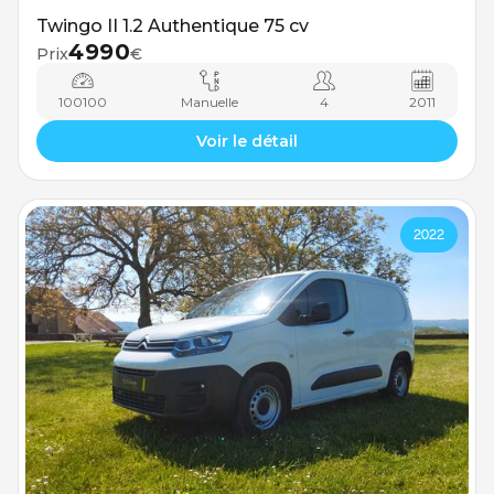
Twingo II 1.2 Authentique 75 cv
4990
Prix
€
100100
Manuelle
4
2011
Voir le détail
2022