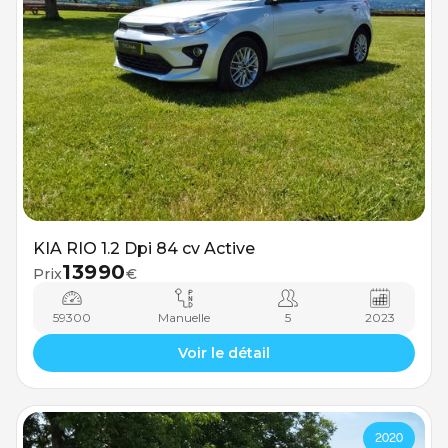
KIA RIO 1.2 Dpi 84 cv Active
13990
Prix
€
59300
Manuelle
5
2023
Voir le détail
2020