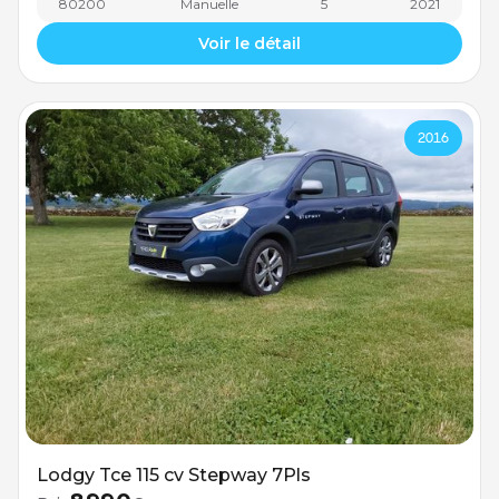
80200
Manuelle
5
2021
Voir le détail
2016
Lodgy Tce 115 cv Stepway 7Pls