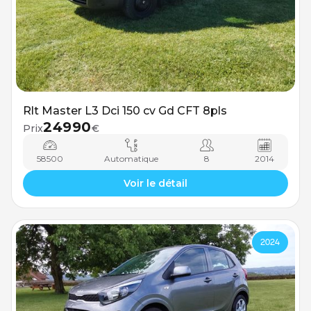
Rlt Master L3 Dci 150 cv Gd CFT 8pls
24990
Prix
€
58500
Automatique
8
2014
Voir le détail
2024