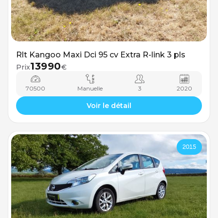
Rlt Kangoo Maxi Dci 95 cv Extra R-link 3 pls
13990
Prix
€
70500
Manuelle
3
2020
Voir le détail
2015