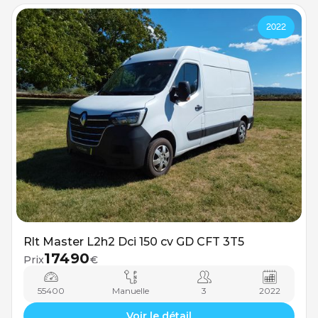
2022
Rlt Master L2h2 Dci 150 cv GD CFT 3T5
17490
Prix
€
55400
Manuelle
3
2022
Voir le détail