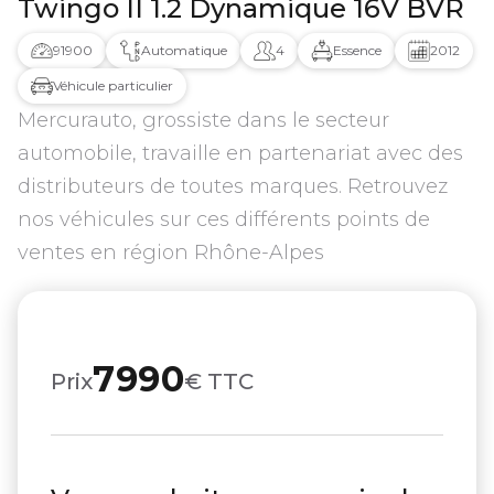
Twingo II 1.2 Dynamique 16V BVR
91900
Automatique
4
Essence
2012
Véhicule particulier
Mercurauto, grossiste dans le secteur
automobile, travaille en partenariat avec des
distributeurs de toutes marques. Retrouvez
nos véhicules sur ces différents points de
ventes en région Rhône-Alpes
7990
Prix
€ TTC