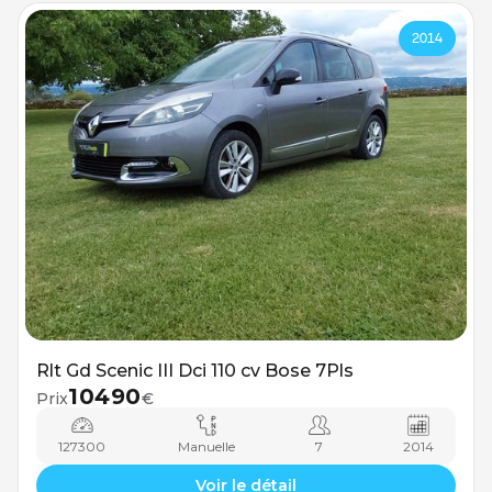
2014
Rlt Gd Scenic III Dci 110 cv Bose 7Pls
10490
Prix
€
127300
Manuelle
7
2014
Voir le détail