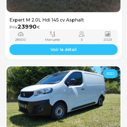
Expert M 2.0L Hdi 145 cv Asphalt
23990
Prix
€
28500
Manuelle
3
2023
Voir le détail
2023