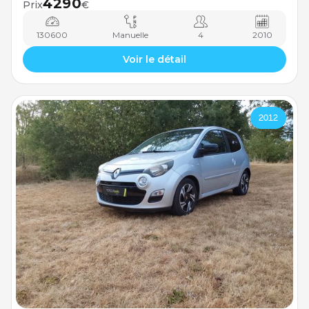
4290
Prix
€
130600
Manuelle
4
2010
Voir le détail
2012