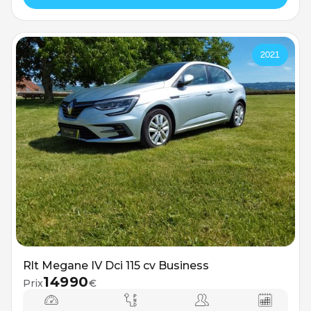
2021
Rlt Megane IV Dci 115 cv Business
14990
Prix
€