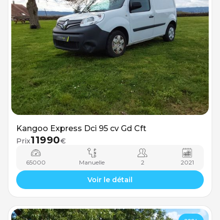
Kangoo Express Dci 95 cv Gd Cft
11990
Prix
€
65000
Manuelle
2
2021
Voir le détail