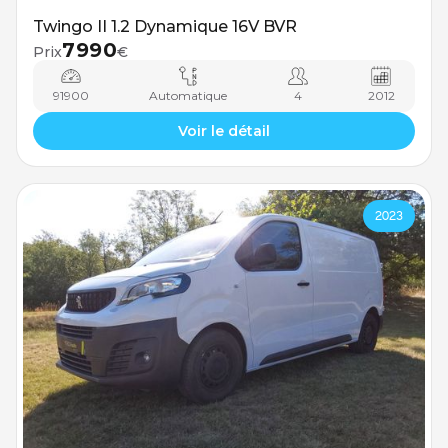
Twingo II 1.2 Dynamique 16V BVR
7990
Prix
€
91900
Automatique
4
2012
Voir le détail
2023