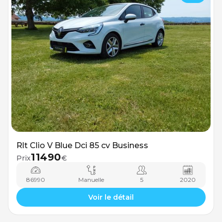
Rlt Clio V Blue Dci 85 cv Business
11490
Prix
€
86990
Manuelle
5
2020
Voir le détail