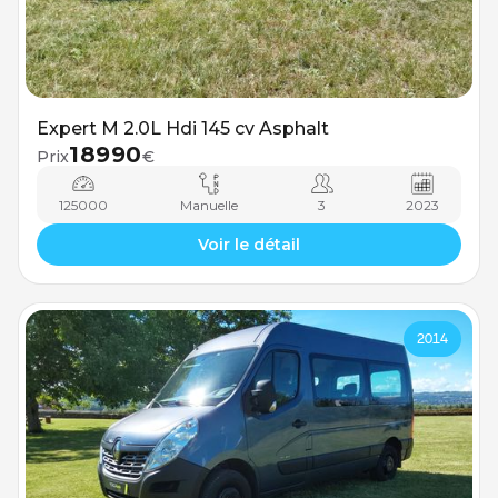
Expert M 2.0L Hdi 145 cv Asphalt
18990
Prix
€
125000
Manuelle
3
2023
Voir le détail
2014