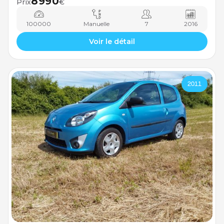
8990
Prix
€
100000
Manuelle
7
2016
Voir le détail
2011