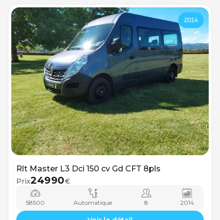
2014
Rlt Master L3 Dci 150 cv Gd CFT 8pls
24990
Prix
€
58500
Automatique
8
2014