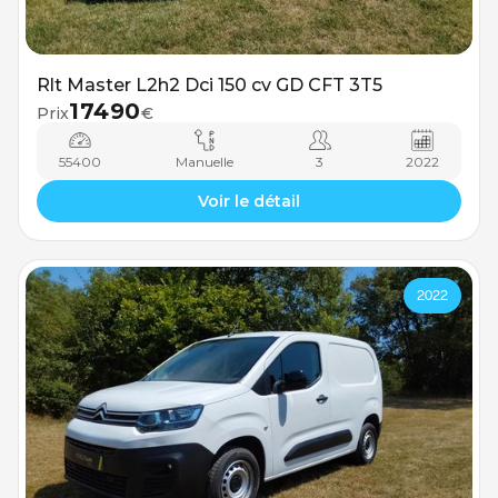
Rlt Master L2h2 Dci 150 cv GD CFT 3T5
17490
Prix
€
55400
Manuelle
3
2022
Voir le détail
2022