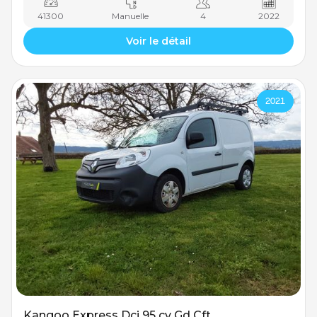
41300
Manuelle
4
2022
Voir le détail
2021
Kangoo Express Dci 95 cv Gd Cft