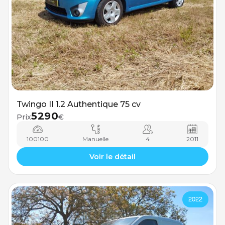
Twingo II 1.2 Authentique 75 cv
5290
Prix
€
100100
Manuelle
4
2011
Voir le détail
2022