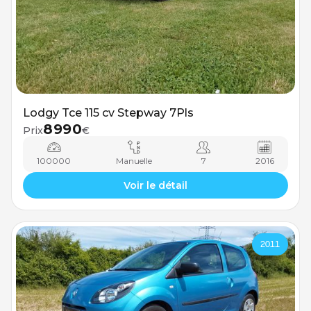
Lodgy Tce 115 cv Stepway 7Pls
8990
Prix
€
100000
Manuelle
7
2016
Voir le détail
2011