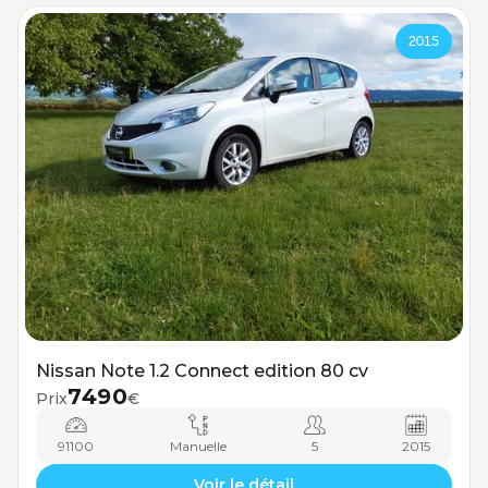
2015
Nissan Note 1.2 Connect edition 80 cv
7490
Prix
€
91100
Manuelle
5
2015
Voir le détail