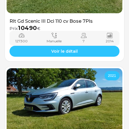
Rlt Gd Scenic III Dci 110 cv Bose 7Pls
10490
Prix
€
127300
Manuelle
7
2014
Voir le détail
2021