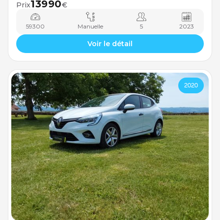
13990
Prix
€
59300
Manuelle
5
2023
Voir le détail
2020