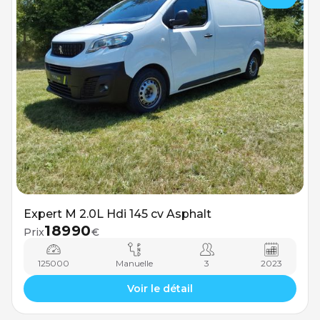
Expert M 2.0L Hdi 145 cv Asphalt
18990
Prix
€
125000
Manuelle
3
2023
Voir le détail