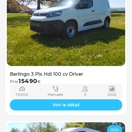
Berlingo 3 Pls Hdi 100 cv Driver
15490
Prix
€
70000
Manuelle
3
2022
Voir le détail
2020