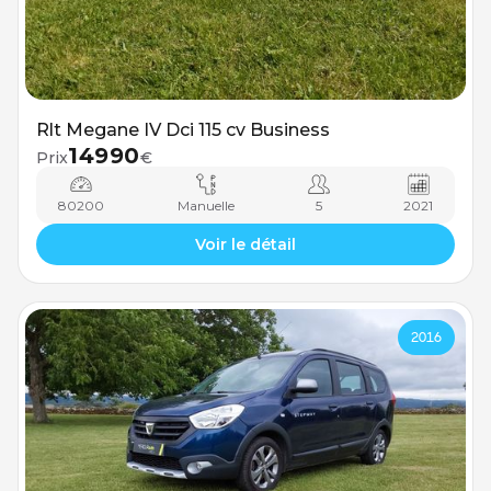
Rlt Megane IV Dci 115 cv Business
14990
Prix
€
80200
Manuelle
5
2021
Voir le détail
2016