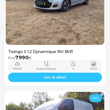
Twingo II 1.2 Dynamique 16V BVR
7990
Prix
€
91900
Automatique
4
2012
Voir le détail
2023