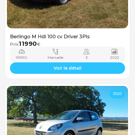
Berlingo M Hdi 100 cv Driver 3Pls
11990
Prix
€
99990
Manuelle
3
2022
Voir le détail
2010