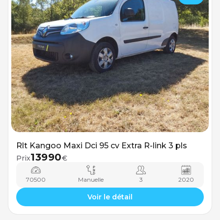
Rlt Kangoo Maxi Dci 95 cv Extra R-link 3 pls
13990
Prix
€
70500
Manuelle
3
2020
Voir le détail