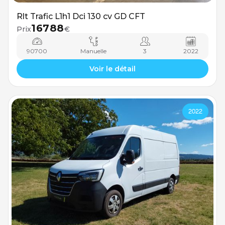
Rlt Trafic L1h1 Dci 130 cv GD CFT
16788
Prix
€
90700
Manuelle
3
2022
Voir le détail
2022