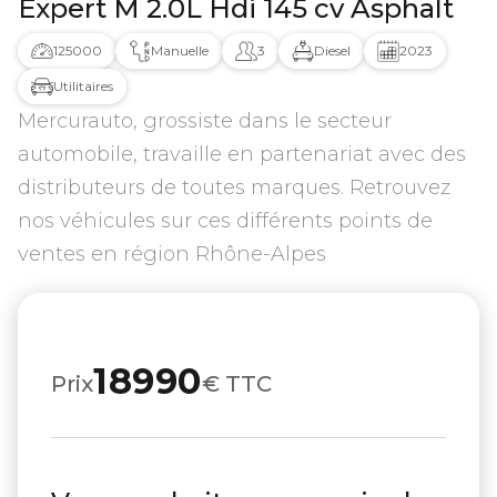
Expert M 2.0L Hdi 145 cv Asphalt
125000
Manuelle
3
Diesel
2023
Utilitaires
Mercurauto, grossiste dans le secteur
automobile, travaille en partenariat avec des
distributeurs de toutes marques. Retrouvez
nos véhicules sur ces différents points de
ventes en région Rhône-Alpes
18990
Prix
€ TTC