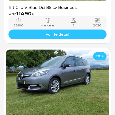
Rlt Clio V Blue Dci 85 cv Business
11490
Prix
€
86990
Manuelle
5
2020
Voir le détail
2014