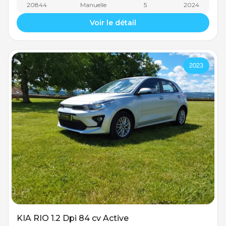
20844
Manuelle
5
2024
Voir le détail
2023
KIA RIO 1.2 Dpi 84 cv Active