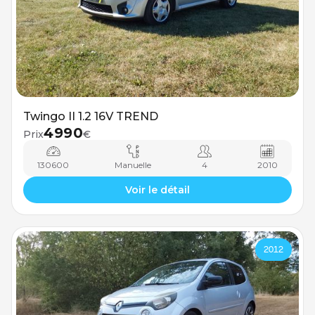
Twingo II 1.2 16V TREND
4990
Prix
€
130600
Manuelle
4
2010
Voir le détail
2012