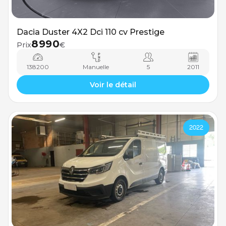
Dacia Duster 4X2 Dci 110 cv Prestige
8990
Prix
€
138200
Manuelle
5
2011
Voir le détail
2022