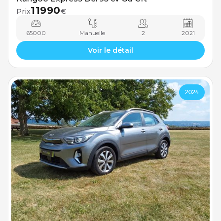
11990
Prix
€
65000
Manuelle
2
2021
Voir le détail
2024