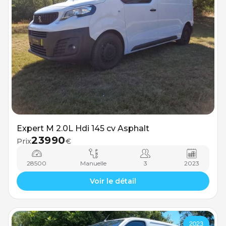
Expert M 2.0L Hdi 145 cv Asphalt
23990
Prix
€
28500
Manuelle
3
2023
Voir le détail
2023