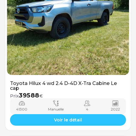
Toyota Hilux 4 wd 2.4 D-4D X-Tra Cabine Le
cap
39588
Prix
€
41300
Manuelle
4
2022
Voir le détail