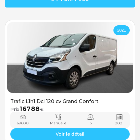
2021
Trafic L1h1 Dci 120 cv Grand Confort
16788
Prix
€
69600
Manuelle
3
2021
Voir le détail