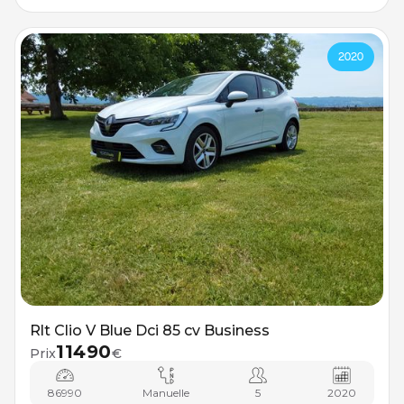
2020
Rlt Clio V Blue Dci 85 cv Business
11490
Prix
€
86990
Manuelle
5
2020