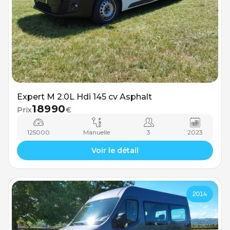
Expert M 2.0L Hdi 145 cv Asphalt
18990
Prix
€
125000
Manuelle
3
2023
Voir le détail
2014