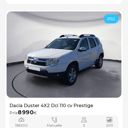
2011
Dacia Duster 4X2 Dci 110 cv Prestige
8990
Prix
€
138200
Manuelle
5
2011