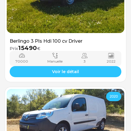
Berlingo 3 Pls Hdi 100 cv Driver
15490
Prix
€
70000
Manuelle
3
2022
Voir le détail
2020