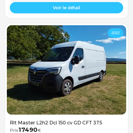
Voir le détail
2022
Rlt Master L2h2 Dci 150 cv GD CFT 3T5
17490
Prix
€