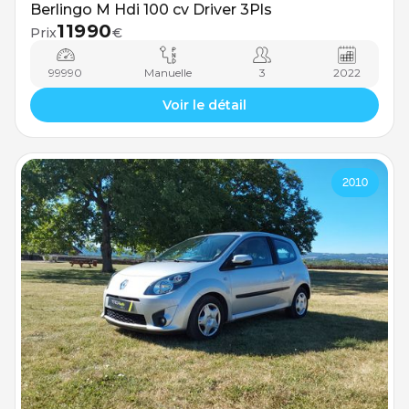
Berlingo M Hdi 100 cv Driver 3Pls
11990
Prix
€
99990
Manuelle
3
2022
Voir le détail
2010