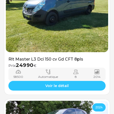
Rlt Master L3 Dci 150 cv Gd CFT 8pls
24990
Prix
€
58500
Automatique
8
2014
Voir le détail
2024