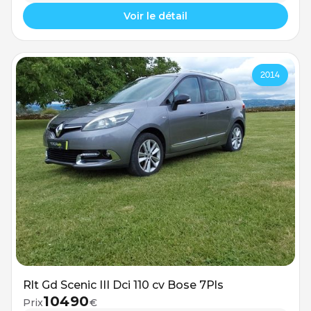
Voir le détail
2014
Rlt Gd Scenic III Dci 110 cv Bose 7Pls
10490
Prix
€