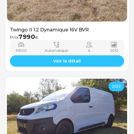
Twingo II 1.2 Dynamique 16V BVR
7990
Prix
€
91900
Automatique
4
2012
Voir le détail
2023