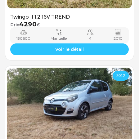
Twingo II 1.2 16V TREND
4290
Prix
€
130600
Manuelle
4
2010
Voir le détail
2012