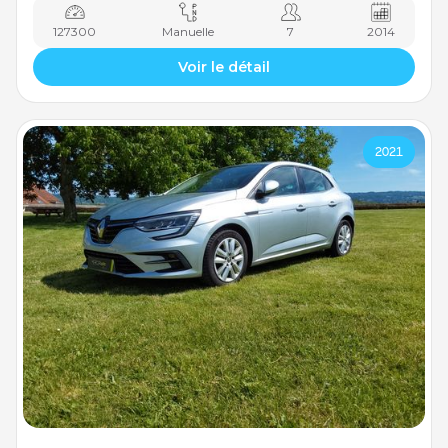
127300
Manuelle
7
2014
Voir le détail
2021