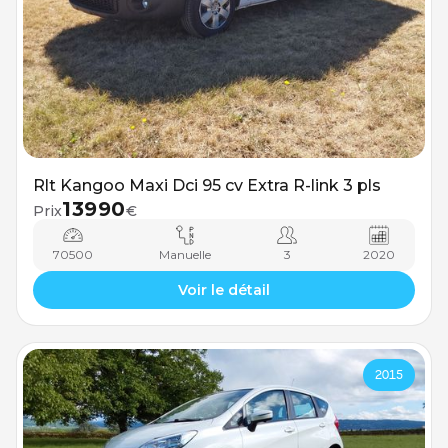
Rlt Kangoo Maxi Dci 95 cv Extra R-link 3 pls
13990
Prix
€
70500
Manuelle
3
2020
Voir le détail
2015