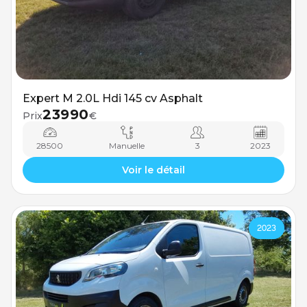
Expert M 2.0L Hdi 145 cv Asphalt
23990
Prix
€
28500
Manuelle
3
2023
Voir le détail
2023