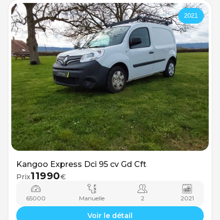
2021
Kangoo Express Dci 95 cv Gd Cft
11990
Prix
€
65000
Manuelle
2
2021
Voir le détail