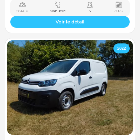
55400
Manuelle
3
2022
Voir le détail
2022