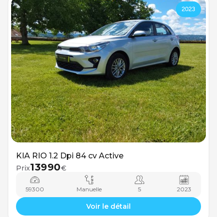
2023
KIA RIO 1.2 Dpi 84 cv Active
13990
Prix
€
59300
Manuelle
5
2023
Voir le détail