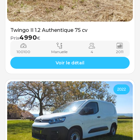
Twingo II 1.2 Authentique 75 cv
4990
Prix
€
100100
Manuelle
4
2011
Voir le détail
2022