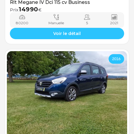
Rlt Megane IV Dci 115 cv Business
14990
Prix
€
80200
Manuelle
5
2021
Voir le détail
2016