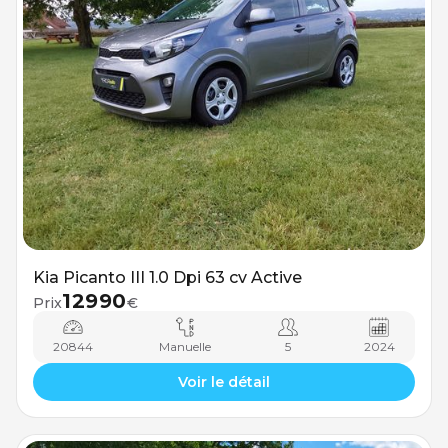
Kia Picanto III 1.0 Dpi 63 cv Active
12990
Prix
€
20844
Manuelle
5
2024
Voir le détail