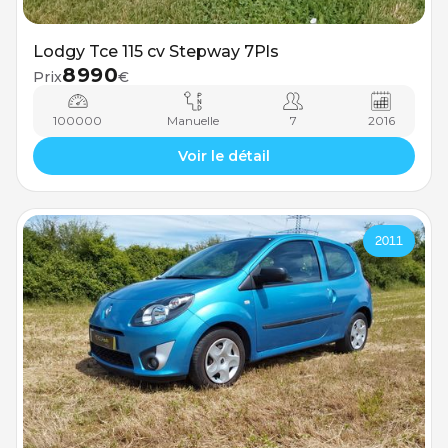
Lodgy Tce 115 cv Stepway 7Pls
8990
Prix
€
100000
Manuelle
7
2016
Voir le détail
2011