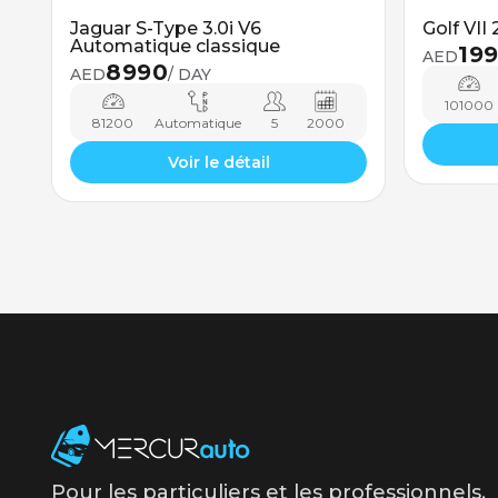
Jaguar S-Type 3.0i V6
Golf VII
Automatique classique
19
AED
8990
AED
/ DAY
101000
81200
Automatique
5
2000
Voir le détail
Pour les particuliers et les professionnels.