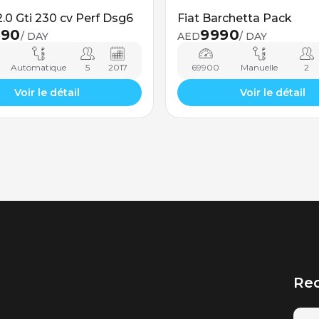
 2.0 Gti 230 cv Perf Dsg6
Fiat Barchetta Pack
990
9990
/ DAY
AED
/ DAY
Automatique
5
2017
69900
Manuelle
2
Voir le détail
Voir le détail
Rec