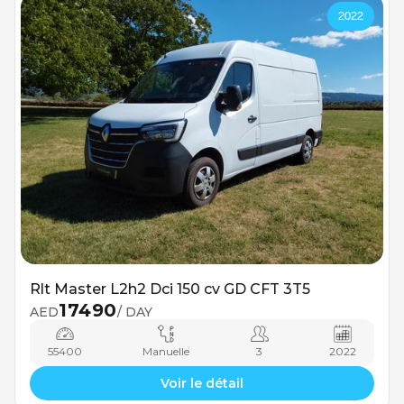
2022
Rlt Master L2h2 Dci 150 cv GD CFT 3T5
17490
AED
/ DAY
55400
Manuelle
3
2022
Voir le détail