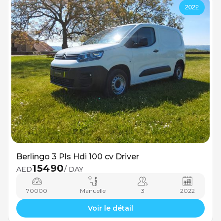
2022
Berlingo 3 Pls Hdi 100 cv Driver
15490
AED
/ DAY
70000
Manuelle
3
2022
Voir le détail