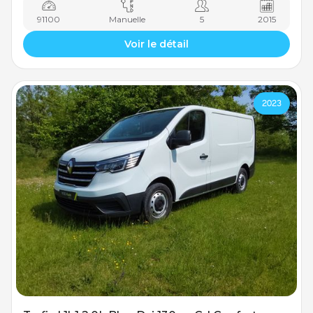
91100
Manuelle
5
2015
Voir le détail
2023