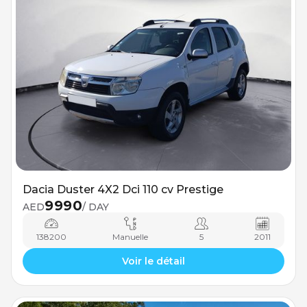
Dacia Duster 4X2 Dci 110 cv Prestige
9990
AED
/ DAY
138200
Manuelle
5
2011
Voir le détail