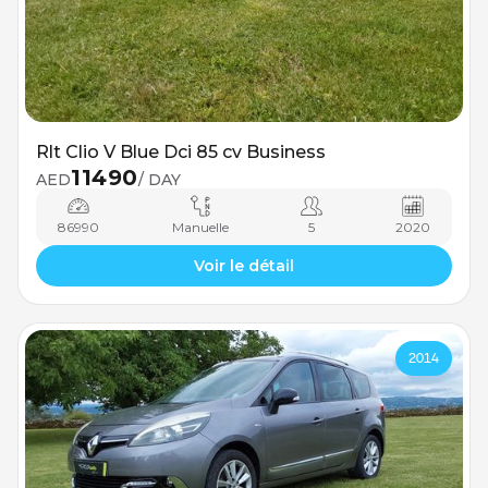
Rlt Clio V Blue Dci 85 cv Business
11490
AED
/ DAY
86990
Manuelle
5
2020
Voir le détail
2014