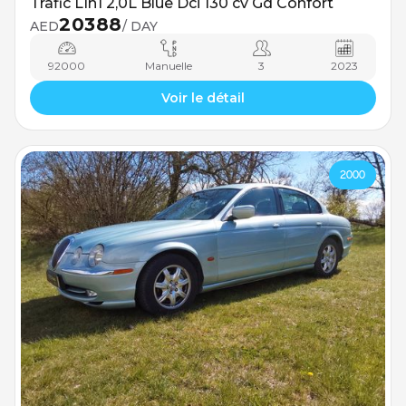
Trafic L1h1 2,0L Blue Dci 130 cv Gd Confort
20388
AED
/ DAY
92000
Manuelle
3
2023
Voir le détail
2000