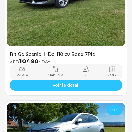
Rlt Gd Scenic III Dci 110 cv Bose 7Pls
10490
AED
/ DAY
127300
Manuelle
7
2014
Voir le détail
2021