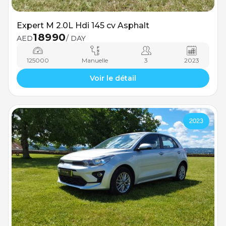
Expert M 2.0L Hdi 145 cv Asphalt
18990
AED
/ DAY
125000
Manuelle
3
2023
Voir le détail
2023