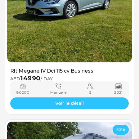
Rlt Megane IV Dci 115 cv Business
14990
AED
/ DAY
80200
Manuelle
5
2021
Voir le détail
2016