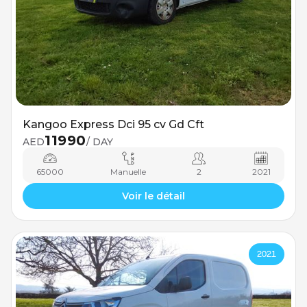
Kangoo Express Dci 95 cv Gd Cft
11990
AED
/ DAY
65000
Manuelle
2
2021
Voir le détail
2021