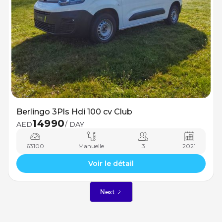
Berlingo 3Pls Hdi 100 cv Club
14990
AED
/ DAY
63100
Manuelle
3
2021
Voir le détail
Next