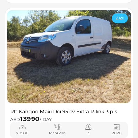
2020
Rlt Kangoo Maxi Dci 95 cv Extra R-link 3 pls
13990
AED
/ DAY
70500
Manuelle
3
2020