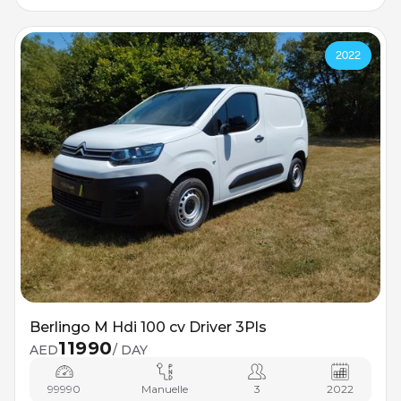
2022
Berlingo M Hdi 100 cv Driver 3Pls
11990
AED
/ DAY
99990
Manuelle
3
2022