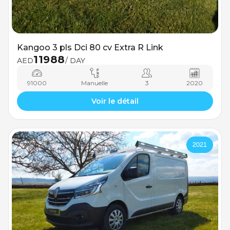
Kangoo 3 pls Dci 80 cv Extra R Link
11988
AED
/ DAY
91000
Manuelle
3
2020
Voir le détail
2021