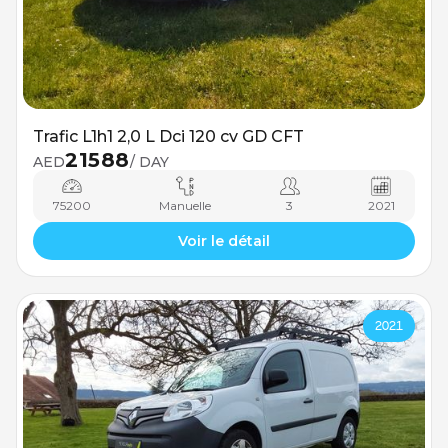
Trafic L1h1 2,0 L Dci 120 cv GD CFT
21588
AED
/ DAY
75200
Manuelle
3
2021
Voir le détail
2021