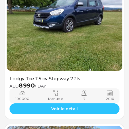
Lodgy Tce 115 cv Stepway 7Pls
8990
AED
/ DAY
100000
Manuelle
7
2016
Voir le détail