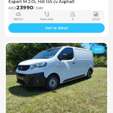
Expert M 2.0L Hdi 145 cv Asphalt
23990
AED
/ DAY
28500
Manuelle
3
2023
Voir le détail
2023