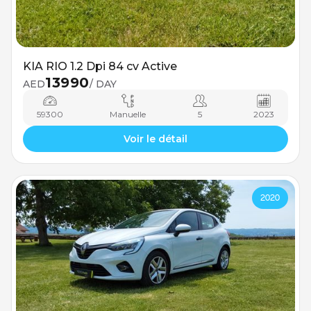
KIA RIO 1.2 Dpi 84 cv Active
13990
AED
/ DAY
59300
Manuelle
5
2023
Voir le détail
2020